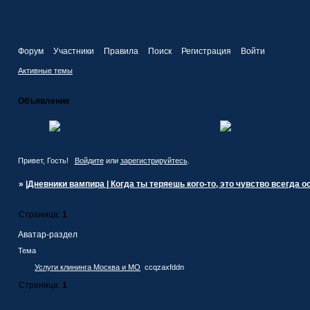
Форум
Участники
Правила
Поиск
Регистрация
Войти
Активные темы
Объявление
Привет, Гость!
Войдите
или
зарегистрируйтесь
.
»
|Дневники вампира | Когда ты теряешь кого-то, это чувство всегда ост
Страница:
1
Аватар-раздел
Тема
Услуги клининга Москва и МО
ccqzaxfddn
Страница:
1