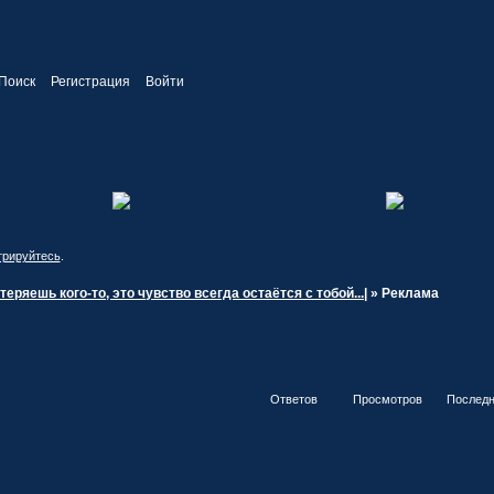
Поиск
Регистрация
Войти
трируйтесь
.
теряешь кого-то, это чувство всегда остаётся с тобой...|
»
Реклама
Ответов
Просмотров
Последн