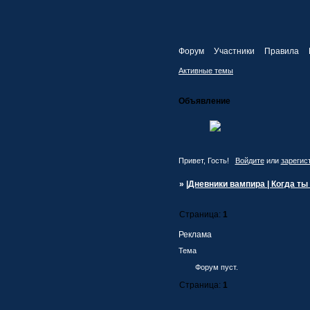
Форум
Участники
Правила
Активные темы
Объявление
Привет, Гость!
Войдите
или
зарегис
»
|Дневники вампира | Когда ты 
Страница:
1
Реклама
Тема
Форум пуст.
Страница:
1