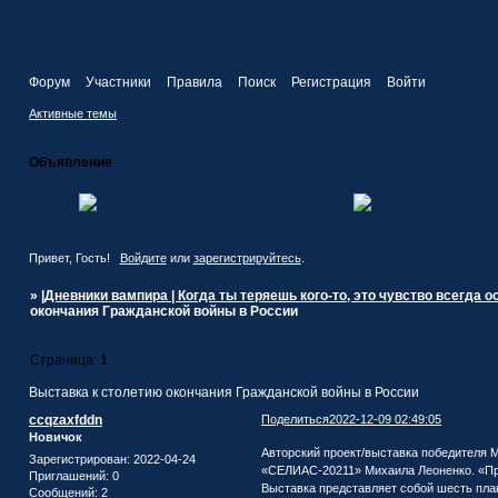
Форум
Участники
Правила
Поиск
Регистрация
Войти
Активные темы
Объявление
Привет, Гость!
Войдите
или
зарегистрируйтесь
.
»
|Дневники вампира | Когда ты теряешь кого-то, это чувство всегда ост
окончания Гражданской войны в России
Страница:
1
Выставка к столетию окончания Гражданской войны в России
ccqzaxfddn
Поделиться
2022-12-09 02:49:05
Новичок
Авторский проект/выставка победителя 
Зарегистрирован
: 2022-04-24
«СЕЛИАС-20211» Михаила Леоненко. «Про
Приглашений:
0
Выставка представляет собой шесть плака
Сообщений:
2