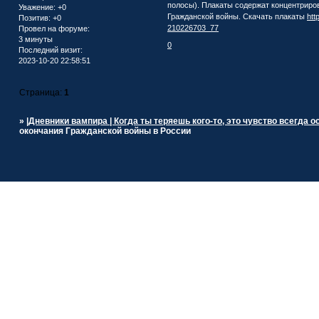
полосы). Плакаты содержат концентриро
Уважение:
+0
Гражданской войны. Скачать плакаты
htt
Позитив:
+0
210226703_77
Провел на форуме:
3 минуты
0
Последний визит:
2023-10-20 22:58:51
Страница:
1
»
|Дневники вампира | Когда ты теряешь кого-то, это чувство всегда ост
окончания Гражданской войны в России